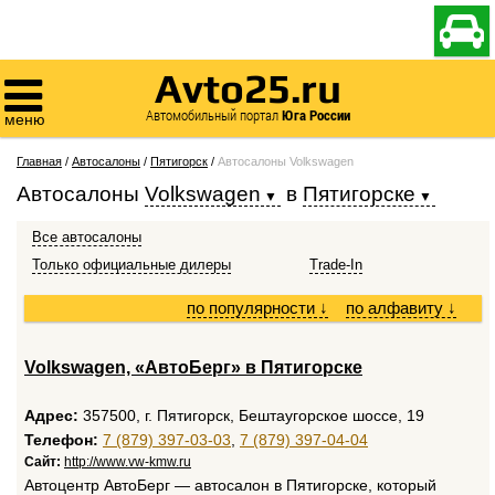

Avto25.ru

Автомобильный портал
Юга России
меню
Главная
/
Автосалоны
/
Пятигорск
/
Автосалоны Volkswagen
Автосалоны
Volkswagen
в
Пятигорске
Все автосалоны
Только официальные дилеры
Trade-In
по популярности
↓
по алфавиту
↓
Volkswagen, «АвтоБерг» в Пятигорске
Адрес:
357500, г. Пятигорск, Бештаугорское шоссе, 19
Телефон:
7 (879) 397-03-03
,
7 (879) 397-04-04
Сайт:
http://www.vw-kmw.ru
Автоцентр АвтоБерг — автосалон в Пятигорске, который