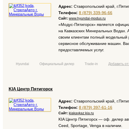
Адрес:
Ставропольский край, г.Пяти
Телефон:
8 (879) 339-96-66
Сайт:
www.hyundai-modus.ru
«Модус-Пятигорск» является офици
на Кавказских Минеральных Водах. 
своим клиентам полный модельный р
сервисное обслуживание машин. Вас
предоставляемых услуг.
Hyundai
Официальный дилер
Trade-in
Добавить от
KIA Центр Пятигорск
Адрес:
Ставропольский край, г.Пяти
Телефон:
8 (879) 397-61-16
Сайт:
kiakavkaz.kia.ru
KIA Центр Пятигорск — оф. дилер авт
Ceed, Sportage, Venga в наличии.