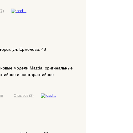
(7)
горск, ул. Ермолова, 48
 новые модели Mazda, оригинальные
антийное и постгарантийное
размещение рекламы
ыв
Отзывов (2)