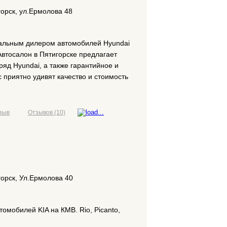
горск, ул.Ермолова 48
альным дилером автомобилей Hyundai
Автосалон в Пятигорске предлагает
яд Hyundai, а также гарантийное и
 приятно удивят качество и стоимость
зыв
Отзывов (10)
горск, Ул.Ермолова 40
омобилей KIA на КМВ. Rio, Picanto,