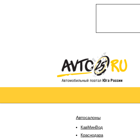
Автосалоны
КавМинВод
Краснодара