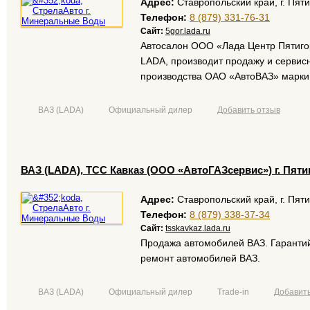
Адрес:
Ставропольский край, г. Пяти
Телефон:
8 (879) 331-76-31
Сайт:
5gor.lada.ru
Автосалон ООО «Лада Центр Пятиго
LADA, производит продажу и серви
производства ОАО «АвтоВАЗ» марки
ВАЗ (LADA)
Официальный дилер
Добавить отзыв
ВАЗ (LADA), ТСС Кавказ (ООО «АвтоГАЗсервис») г. Пяти
Адрес:
Ставропольский край, г. Пяти
Телефон:
8 (879) 338-37-34
Сайт:
tsskavkaz.lada.ru
Продажа автомобилей ВАЗ. Гарантий
ремонт автомобилей ВАЗ.
ВАЗ (LADA)
Официальный дилер
Trade-in
Добавить