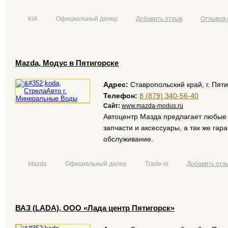
KIA
Официальный дилер
Добавить отзыв
Отзывов 
Mazda, Модус в Пятигорске
Адрес:
Ставропольский край, г. Пяти
Телефон:
8 (879) 340-56-40
Сайт:
www.mazda-modus.ru
Автоцентр Мазда предлагает любые
размещение рекламы
запчасти и аксессуары, а так же гар
обслуживание.
Mazda
Официальный дилер
Trade-in
Добавить отз
ВАЗ (LADA), ООО «Лада центр Пятигорск»