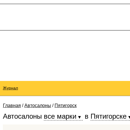
Журнал
Главная
/
Автосалоны
/
Пятигорск
Автосалоны
все марки
в
Пятигорске