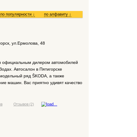
по популярности
↓
по алфавиту
↓
орск, ул.Ермолова, 48
ся официальным дилером автомобилей
одах. Автосалон в Пятигорске
 модельный ряд ŠKODA, а также
ние машин. Вас приятно удивят качество
ыв
Отзывов (2)