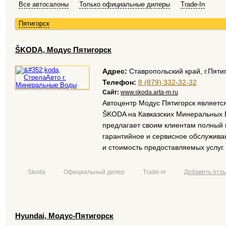
Все автосалоны
Только официальные дилеры
Trade-In
Пятигорск
ŠKODA, Модус Пятигорск
Адрес:
Ставропольский край, г.Пятиг
Телефон:
8 (879) 332-32-32
Сайт:
www.skoda.arta-m.ru
Автоцентр Модус Пятигорск являет
ŠKODA на Кавказских Минеральных В
предлагает своим клиентам полный
гарантийное и сервисное обслужива
и стоимость предоставляемых услуг.
Skoda
Официальный дилер
Trade-in
Добавить отз
Hyundai, Модус-Пятигорск