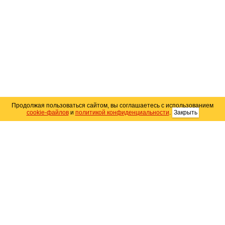
Продолжая пользоваться сайтом, вы соглашаетесь с использованием
cookie-файлов
и
политикой конфиденциальности
.
Закрыть
Карта сайта
© 2004–2026 Автомобильный портал Юга России
«
Avto25.ru
»
Помощь
Размещение рекламы
RSS
Контакты
Персональные данные
Политика конфиденциальности
Политика
использования Cookie
Создание сайта
— WebElement.Ru