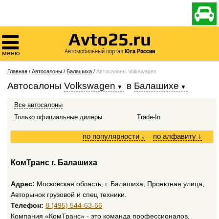

Avto25.ru

Автомобильный портал
Юга России
меню
Главная
/
Автосалоны
/
Балашиха
/
Автосалоны Volkswagen
Автосалоны
Volkswagen
в
Балашихе
Все автосалоны
Только официальные дилеры
Trade-In
по популярности
↓
по алфавиту
↓
КомТранс г. Балашиха
Адрес:
Московская область, г. Балашиха, Проектная улица,
Авторынок грузовой и спец техники.
Телефон:
8 (495) 544-63-66
Компания «КомТранс» - это команда профессионалов,