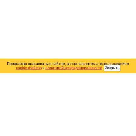
Продолжая пользоваться сайтом, вы соглашаетесь с использованием
cookie-файлов
и
политикой конфиденциальности
.
Закрыть
Карта сайта
© 2004–2026 Автомобильный портал Юга России
«
Avto25.ru
»
Помощь
Размещение рекламы
RSS
Контакты
Персональные данные
Политика конфиденциальности
Политика
использования Cookie
Создание сайта
— WebElement.Ru