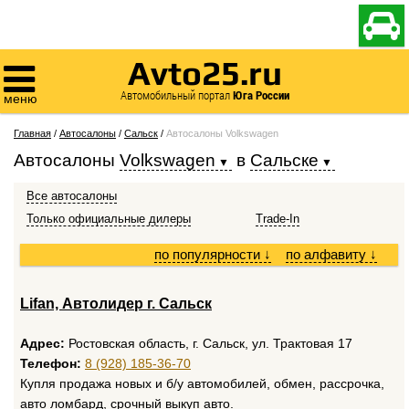

Avto25.ru

Автомобильный портал
Юга России
меню
Главная
/
Автосалоны
/
Сальск
/
Автосалоны Volkswagen
Автосалоны
Volkswagen
в
Сальске
Все автосалоны
Только официальные дилеры
Trade-In
по популярности
↓
по алфавиту
↓
Lifan, Автолидер г. Сальск
Адрес:
Ростовская область, г. Сальск, ул. Трактовая 17
Телефон:
8 (928) 185-36-70
Купля продажа новых и б/у автомобилей, обмен, рассрочка,
авто ломбард, срочный выкуп авто.