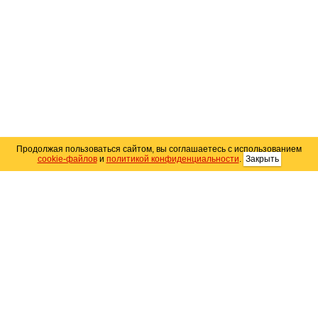
Продолжая пользоваться сайтом, вы соглашаетесь с использованием
cookie-файлов
и
политикой конфиденциальности
.
Закрыть
Карта сайта
© 2004–2026 Автомобильный портал Юга России
«
Avto25.ru
»
Помощь
Размещение рекламы
RSS
Контакты
Персональные данные
Политика конфиденциальности
Политика
использования Cookie
Создание сайта
— WebElement.Ru