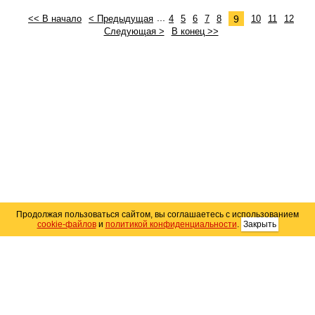
...
9
<< В начало
< Предыдущая
4
5
6
7
8
10
11
12
Следующая >
В конец >>
Продолжая пользоваться сайтом, вы соглашаетесь с использованием
cookie-файлов
и
политикой конфиденциальности
.
Закрыть
Карта сайта
© 2004–2026 Автомобильный портал Юга России
«
Avto25.ru
»
Помощь
Размещение рекламы
RSS