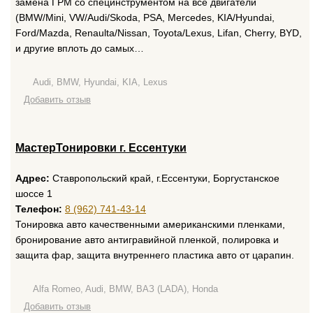
замена ГРМ со специнструментом на все двигатели
(BMW/Mini, VW/Audi/Skoda, PSA, Mercedes, KIA/Hyundai,
Ford/Mazda, Renaulta/Nissan, Toyota/Lexus, Lifan, Cherry, BYD,
и другие вплоть до самых…
Audi, BMW, Hyundai, KIA, Lexus
Добавить отзыв
МастерТонировки г. Ессентуки
Адрес:
Ставропольский край, г.Ессентуки, Боргустанское
шоссе 1
Телефон:
8 (962) 741-43-14
Тонировка авто качественными американскими пленками,
бронирование авто антигравийной пленкой, полировка и
защита фар, защита внутреннего пластика авто от царапин.
Alfa Romeo, Audi, BMW, ВАЗ (LADA), Honda
Добавить отзыв