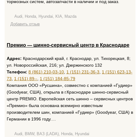
тормозных систем, автозапчасти в наличии и под заказ.
Audi, Honda, Hyundai, KIA, Mazda
Добавить отзыв
Премио — шинно-сервисный центр в Краснодаре
Адрес:
Краснодарский край, г. Краснодар, ул. Тихорецкая, 8;
ул. Новороссийская, 216; ул. Дзержинского 132
Телефон:
8 (861) 210-03-10
,
1 (151) 231-36-3
,
1 (151) 623-13-
73
,
1 (151) 89--
,
1 (151) 184-85-79
Компания ООО «Русшина», совместно с компанией «Гудиер»
(Goodyear, США), открыла в г.Краснодаре шинно-сервисный
центр PREMIO. Европейская сеть шинно – сервисных центров
«Премио» была основана всемирно известным
производителем шин, компанией «Гудиер» (Goodyear, США) в
Германии в 1996 году.…
Audi, BMW, ВАЗ (LADA), Honda, Hyundai