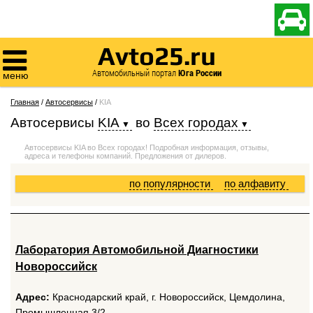

Avto25.ru

Автомобильный портал
Юга России
меню
Главная
/
Автосервисы
/
KIA
Автосервисы
KIA
во
Всех городах
Автосервисы KIA во Всех городах! Подробная информация, отзывы,
адреса и телефоны компаний. Предложения от дилеров.
по популярности
по алфавиту
Лаборатория Автомобильной Диагностики
Новороссийск
Адрес:
Краснодарский край, г. Новороссийск, Цемдолина,
Промышленная 3/2