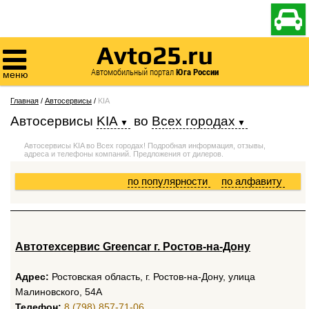

Avto25.ru

Автомобильный портал
Юга России
меню
Главная
/
Автосервисы
/
KIA
Автосервисы
KIA
во
Всех городах
Автосервисы KIA во Всех городах! Подробная информация, отзывы,
адреса и телефоны компаний. Предложения от дилеров.
по популярности
по алфавиту
Автотехсервис Greencar г. Ростов-на-Дону
Адрес:
Ростовская область, г. Ростов-на-Дону, улица
Малиновского, 54А
Телефон:
8 (798) 857-71-06