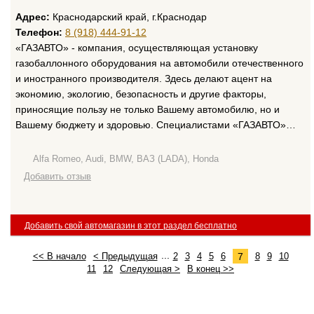
Адрес:
Краснодарский край, г.Краснодар
Телефон:
8 (918) 444-91-12
«ГАЗАВТО» - компания, осуществляющая установку
газобаллонного оборудования на автомобили отечественного
и иностранного производителя. Здесь делают ацент на
экономию, экологию, безопасность и другие факторы,
приносящие пользу не только Вашему автомобилю, но и
Вашему бюджету и здоровью. Специалистами «ГАЗАВТО»…
Alfa Romeo, Audi, BMW, ВАЗ (LADA), Honda
Добавить отзыв
Добавить свой автомагазин в этот раздел бесплатно
...
7
<< В начало
< Предыдущая
2
3
4
5
6
8
9
10
11
12
Следующая >
В конец >>