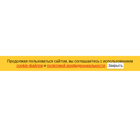
Продолжая пользоваться сайтом, вы соглашаетесь с использованием
cookie-файлов
и
политикой конфиденциальности
.
Закрыть
Карта сайта
© 2004–2026 Автомобильный портал Юга России
«
Avto25.ru
»
Помощь
Размещение рекламы
RSS
Контакты
Персональные данные
Политика конфиденциальности
Политика
использования Cookie
Создание сайта
— WebElement.Ru