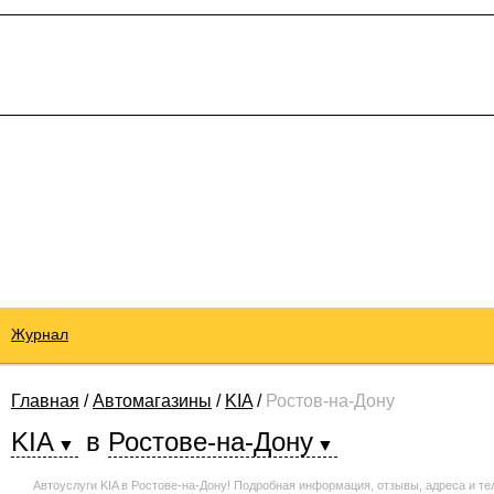
Журнал
Главная
/
Автомагазины
/
KIA
/
Ростов-на-Дону
KIA
в
Ростове-на-Дону
Автоуслуги KIA в Ростове-на-Дону! Подробная информация, отзывы, адреса и т