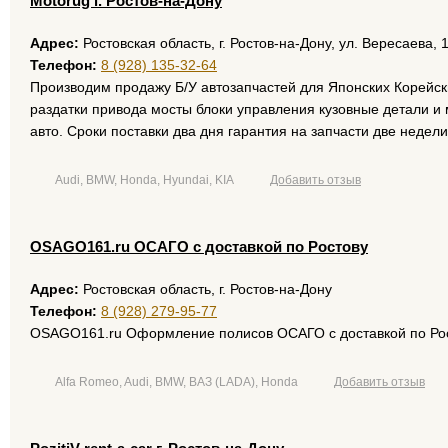
Motorug г. Ростов-на-Дону
Адрес:
Ростовская область, г. Ростов-на-Дону, ул. Вересаева, 
Телефон:
8 (928) 135-32-64
Производим продажу Б/У автозапчастей для Японских Корейск
раздатки привода мосты блоки управления кузовные детали и 
авто. Сроки поставки два дня гарантия на запчасти две недели
Audi, BMW, Honda, Hyundai, KIA
Добавить отзыв
OSAGO161.ru ОСАГО с доставкой по Ростову
Адрес:
Ростовская область, г. Ростов-на-Дону
Телефон:
8 (928) 279-95-77
OSAGO161.ru Оформление полисов ОСАГО с доставкой по Рост
Alfa Romeo, Audi, BMW, ВАЗ (LADA), Honda
Добавить отзыв