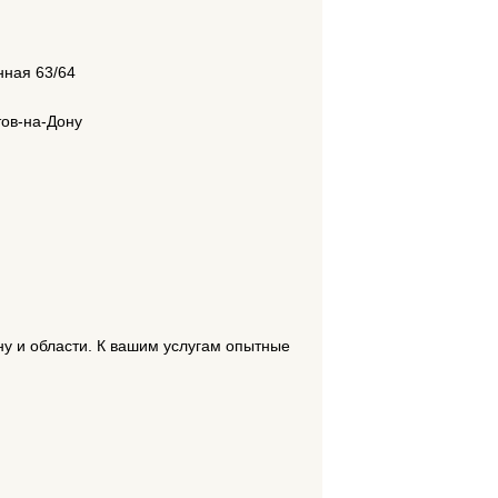
нная 63/64
тов-на-Дону
ну и области. К вашим услугам опытные