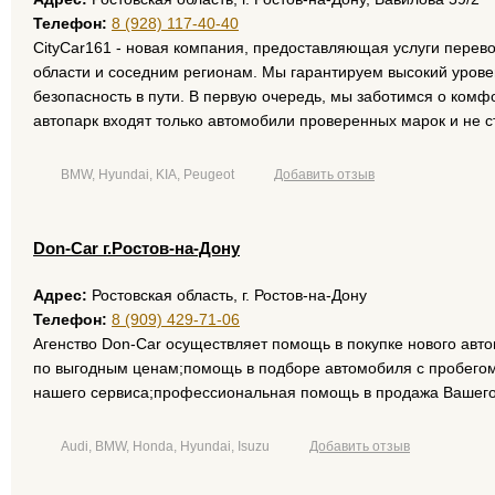
Телефон:
8 (928) 117-40-40
CityCar161 - новая компания, предоставляющая услуги перево
области и соседним регионам. Мы гарантируем высокий урове
безопасность в пути. В первую очередь, мы заботимся о комф
автопарк входят только автомобили проверенных марок и не с
BMW, Hyundai, KIA, Peugeot
Добавить отзыв
Don-Car г.Ростов-на-Дону
Адрес:
Ростовская область, г. Ростов-на-Дону
Телефон:
8 (909) 429-71-06
Агенство Don-Car осуществляет помощь в покупке нового авт
по выгодным ценам;помощь в подборе автомобиля с пробег
нашего сервиса;профессиональная помощь в продажа Вашего
Audi, BMW, Honda, Hyundai, Isuzu
Добавить отзыв