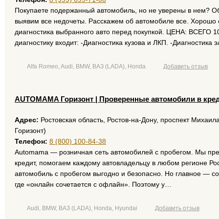
Покупаете подержанный автомобиль, но не уверены в нем? О
выявим все недочеты. Расскажем об автомобиле все. Хорошо 
диагностика выбранного авто перед покупкой. ЦЕНА: ВСЕГО 1
диагностику входит: -Диагностика кузова и ЛКП. -Диагностика
Alfa Romeo, Audi, BMW, ВАЗ (LADA), Honda
Добавить отзыв
AUTOMAMA Горизонт | Проверенные автомобили в кре
Адрес:
Ростовская область, Ростов-на-Дону, проспект Михаила
Горизонт)
Телефон:
8 (800) 100-84-38
Automama — розничная сеть автомобилей с пробегом. Мы пр
кредит, помогаем каждому автовладельцу в любом регионе Рос
автомобиль с пробегом выгодно и безопасно. Но главное — с
где «онлайн сочетается с офлайн». Поэтому у…
Audi, BMW, ВАЗ (LADA), Honda, Hyundai
Добавить отзыв