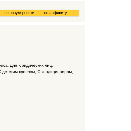
по популярности
по алфавиту
фиса, Для юридических лиц,
С детским креслом, С кондиционером,