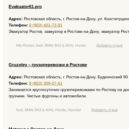
Evakuator61.pro
Адрес:
Ростовская область, г. Ростов-на-Дону, ул. Конституцио
Телефон:
8 (903) 401-73-91
Эвакуатор Ростов, эавкуатор в Ростове-на-Дону, эвакуатор Рос
Alfa Romeo, Audi, BMW, ВАЗ (LADA), Honda
Добавить отзыв
Gruzoley – грузоперевозки в Ростове
Адрес:
Ростовская область, г. Ростов-на-Дону, Буденноский 90
Телефон:
8 (863) 309-07-61
Занимается круглосуточно грузоперевозками по Ростову на до
грузчики. Чистые фургоны и автомобили.
Audi, BMW, ВАЗ (LADA), Honda, Hyundai
Добавить отзыв