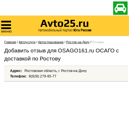

Avto25.ru

Автомобильный портал
Юга России
меню
Главная
/
Автоуслуги
/
Автострахование
/
Ростов-на-Дону
/
Отзывы
Добавить отзыв для OSAGO161.ru ОСАГО с
доставкой по Ростову
Адрес:
Ростовская область, г. Ростов-на-Дону
Телефон:
8(928) 279-95-77