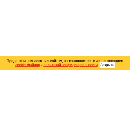
Продолжая пользоваться сайтом, вы соглашаетесь с использованием
cookie-файлов
и
политикой конфиденциальности
.
Закрыть
Карта сайта
© 2004–2026 Автомобильный портал Юга России
«
Avto25.ru
»
Помощь
Размещение рекламы
RSS
Контакты
Персональные данные
Политика конфиденциальности
Политика
использования Cookie
Создание сайта
— WebElement.Ru