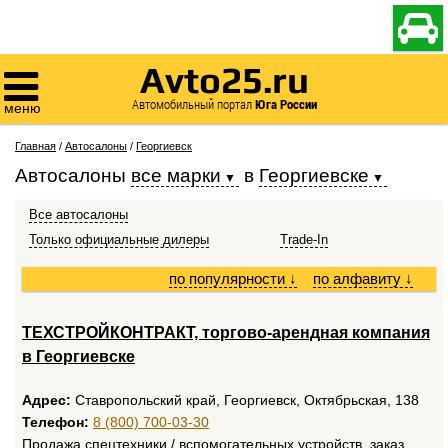

Avto25.ru

Автомобильный портал
Юга России
меню
Главная
/
Автосалоны
/
Георгиевск
Автосалоны
все марки
в
Георгиевске
Все автосалоны
Только официальные дилеры
Trade-In
по популярности
↓
по алфавиту
↓
ТЕХСТРОЙКОНТРАКТ, торгово-арендная компания
в Георгиевске
Адрес:
Ставропольский край, Георгиевск, Октябрьская, 138
Телефон:
8 (800) 700-03-30
Продажа спецтехники / вспомогательных устройств, заказ