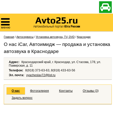

Avto25.ru

Автомобильный портал
Юга России
меню
Главная
/
Автосервисы
/
Установка автозвука, TV, DVD
/
Краснодар
О нас iCar, Автоимидж — продажа и установка
автозвука в Краснодаре
Адрес:
Краснодарский край, г. Краснодар, ул. Стасова, 178, ул.
Памирская, д. 11
Телефон:
8(918) 373-63-63, 8(918) 433-63-56
Эл. почта:
vyacheslav72@list.ru
О нас
Фотогалерея
Контакты
Отзывы (3)
Задать вопрос