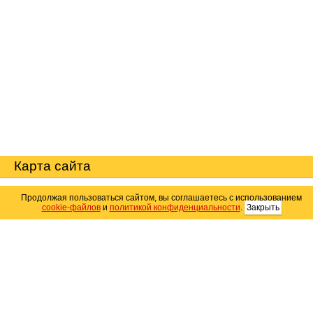
Карта сайта
Продолжая пользоваться сайтом, вы соглашаетесь с использованием
© 2004–2026 Автомобильный портал Юга России
cookie-файлов
и
политикой конфиденциальности
.
Закрыть
«
Avto25.ru
»
Помощь
Размещение рекламы
RSS
Контакты
Персональные данные
Политика конфиденциальности
Политика
использования Cookie
Создание сайта
— WebElement.Ru