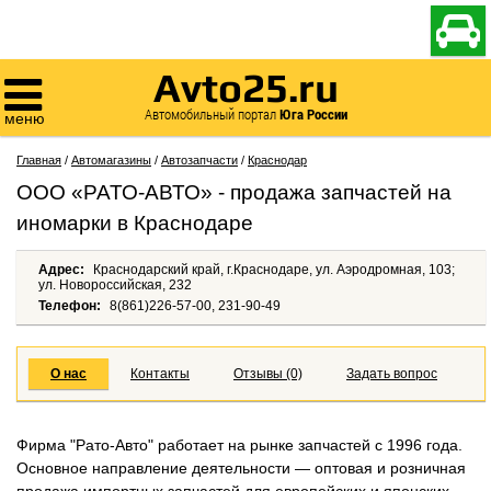

Avto25.ru

Автомобильный портал
Юга России
меню
Главная
/
Автомагазины
/
Автозапчасти
/
Краснодар
ООО «РАТО-АВТО» - продажа запчастей на
иномарки в Краснодаре
Адрес:
Краснодарский край, г.Краснодаре, ул. Аэродромная, 103;
ул. Новороссийская, 232
Телефон:
8(861)226-57-00, 231-90-49
О нас
Контакты
Отзывы (0)
Задать вопрос
Фирма "Рато-Авто" работает на рынке запчастей с 1996 года.
Основное направление деятельности — оптовая и розничная