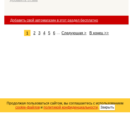
Добавить свой автомагазин в этот раздел бесплатно
...
1
2
3
4
5
6
Следующая >
В конец >>
Продолжая пользоваться сайтом, вы соглашаетесь с использованием
cookie-файлов
и
политикой конфиденциальности
.
Закрыть
Карта сайта