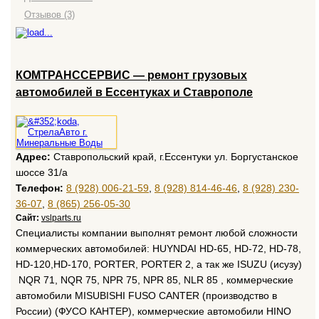
Отзывов (3)
КОМТРАНССЕРВИС — ремонт грузовых
автомобилей в Ессентуках и Ставрополе
Адрес:
Ставропольский край, г.Ессентуки ул. Боргустанское
шоссе 31/а
Телефон:
8 (928) 006-21-59
,
8 (928) 814-46-46
,
8 (928) 230-
36-07
,
8 (865) 256-05-30
Сайт:
vslparts.ru
Специалисты компании выполнят ремонт любой сложности
коммерческих автомобилей: HUYNDAI HD-65, HD-72, HD-78,
HD-120,HD-170, PORTER, PORTER 2, а так же ISUZU (исузу)
NQR 71, NQR 75, NPR 75, NPR 85, NLR 85 , коммерческие
автомобили MISUBISHI FUSO CANTER (производство в
России) (ФУСО КАНТЕР), коммерческие автомобили HINO