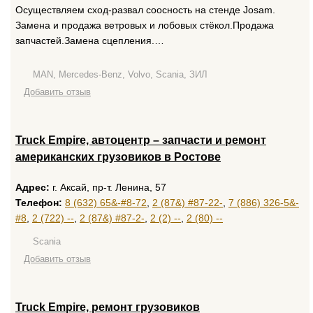
Осуществляем сход-развал соосность на стенде Josam.
Замена и продажа ветровых и лобовых стёкол.Продажа
запчастей.Замена сцепления.…
MAN, Mercedes-Benz, Volvo, Scania, ЗИЛ
Добавить отзыв
Truck Empire, автоцентр – запчасти и ремонт
американских грузовиков в Ростове
Адрес:
г. Аксай, пр-т. Ленина, 57
Телефон:
8 (632) 65&-#8-72
,
2 (87&) #87-22-
,
7 (886) 326-5&-
#8
,
2 (722) --
,
2 (87&) #87-2-
,
2 (2) --
,
2 (80) --
Scania
Добавить отзыв
Truck Empire, ремонт грузовиков