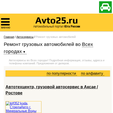

Avto25.ru

Автомобильный портал
Юга России
меню
Главная
/
Автосервисы
/
Ремонт грузовых автомобилей
Ремонт грузовых автомобилей
во
Всех
городах
Автосервисы во Всех городах! Подробная информация, отзывы, адреса и
телефоны компаний. Предложения от дилеров.
по популярности
по алфавиту
Автотехцентр, грузовой автосервис в Аксае /
Ростове