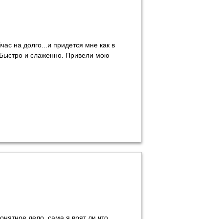
ас на долго...и придется мне как в
 Быстро и слаженно. Привели мою
нятное дело, сама я врят ли что