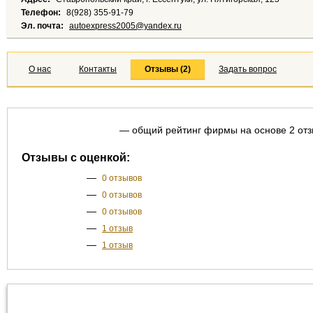
Телефон:
8(928) 355-91-79
Эл. почта:
autoexpress2005@yandex.ru
О нас
Контакты
Отзывы (2)
Задать вопрос
— общий рейтинг фирмы на основе 2 от
Отзывы с оценкой:
—
0 отзывов
—
0 отзывов
—
0 отзывов
—
1 отзыв
—
1 отзыв