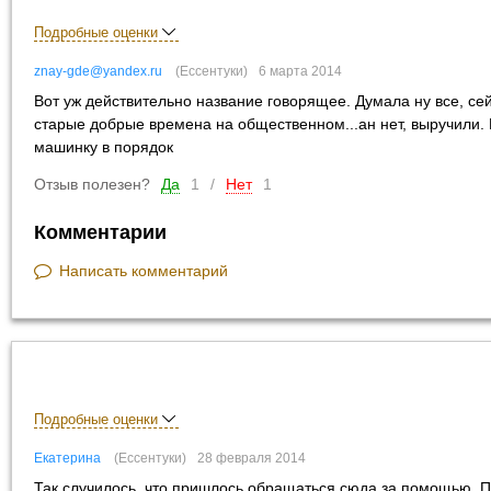
Подробные оценки
znay-gde@yandex.ru
Ессентуки
6 марта 2014
Вот уж действительно название говорящее. Думала ну все, сейч
старые добрые времена на общественном...ан нет, выручили.
машинку в порядок
Отзыв полезен?
Да
1
/
Нет
1
Комментарии
Написать комментарий
Подробные оценки
Екатерина
Ессентуки
28 февраля 2014
Так случилось, что пришлось обращаться сюда за помощью. По