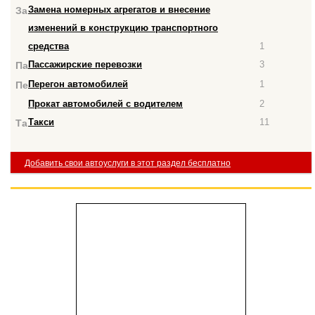
Замена номерных агрегатов и внесение
За
изменений в конструкцию транспортного
средства
1
Пассажирские перевозки
3
Па
Перегон автомобилей
1
Пе
Прокат автомобилей с водителем
2
Такси
11
Та
Добавить свои автоуслуги в этот раздел бесплатно