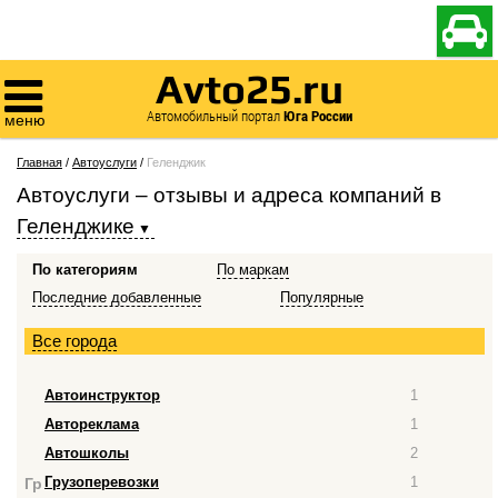

Avto25.ru

Автомобильный портал
Юга России
меню
Главная
/
Автоуслуги
/
Геленджик
Автоуслуги – отзывы и адреса компаний
в
Геленджике
По категориям
По маркам
Последние добавленные
Популярные
Все города
Автоинструктор
1
Автореклама
1
Автошколы
2
Грузоперевозки
1
Гр