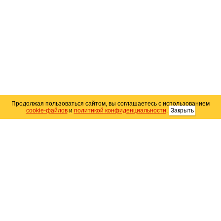
Продолжая пользоваться сайтом, вы соглашаетесь с использованием
cookie-файлов
и
политикой конфиденциальности
.
Закрыть
Карта сайта
© 2004–2026 Автомобильный портал Юга России
«
Avto25.ru
»
Помощь
Размещение рекламы
RSS
Контакты
Персональные данные
Политика конфиденциальности
Политика
использования Cookie
Создание сайта
— WebElement.Ru