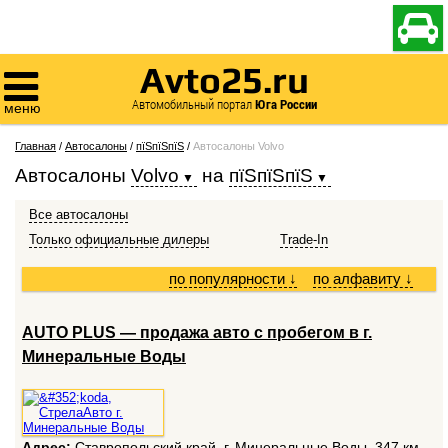

Avto25.ru

Автомобильный портал
Юга России
меню
Главная
/
Автосалоны
/
пїЅпїЅпїЅ
/
Автосалоны Volvo
Автосалоны
Volvo
на
пїЅпїЅпїЅ
Все автосалоны
Только официальные дилеры
Trade-In
по популярности
↓
по алфавиту
↓
АUTO PLUS — продажа авто с пробегом в г.
Минеральные Воды
Адрес:
Ставропольский край, г. Минеральные Воды, 347 км