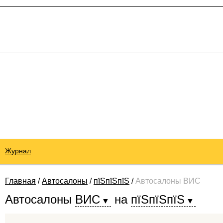
Журнал
Главная
/
Автосалоны
/
пїЅпїЅпїЅ
/
Автосалоны ВИС
Автосалоны
ВИС
на
пїЅпїЅпїЅ