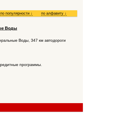
по популярности
↓
по алфавиту
↓
ные Воды
еральные Воды, 347 км автодороги
Кредитные программы.