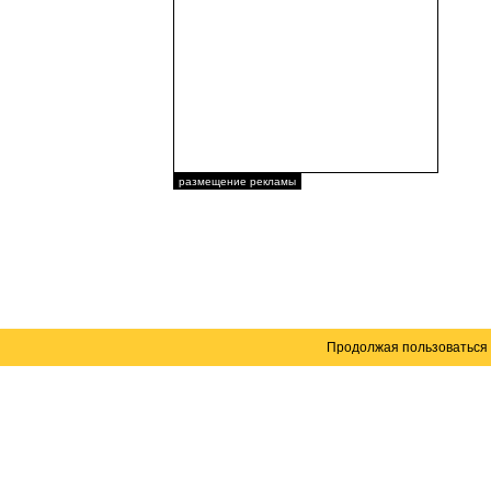
размещение рекламы
Продолжая пользоваться 
Карта сайта
© 2004–2026 Автомобильный портал Юга России 
Создание сайта
— WebElement.Ru