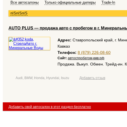
Все автосалоны
Только официальные дилеры
Trade-In
пїЅпїЅпїЅ
АUTO PLUS — продажа авто с пробегом в г. Минераль
Адрес:
Ставропольский край, г. Мин
Кавказ
Телефон:
8 (879) 226-08-60
Сайт:
автоспробегом-кмв.рф
Продажа. Выкуп. Обмен. Трейд-ин. 
Audi, BMW, Honda, Hyundai, Isuzu
Добавить отзыв
Добавить свой автосалон в этот раздел бесплатно