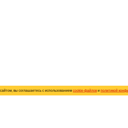
сайтом, вы соглашаетесь с использованием
cookie-файлов
и
политикой конф
«
Avto25.ru
»
Помощь
Размещение рекламы
R
Политика конфиденциальности
Поли