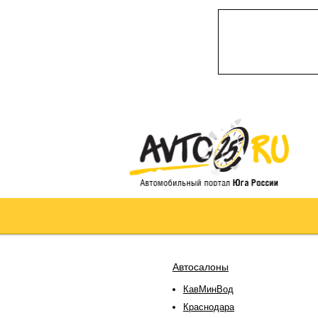
Автосалоны
КавМинВод
Краснодара