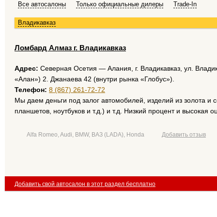
Все автосалоны
Только официальные дилеры
Trade-In
Владикавказ
Ломбард Алмаз г. Владикавказ
Адрес:
Северная Осетия — Алания, г. Владикавказ, ул. Владик
«Алан») 2. Джанаева 42 (внутри рынка «Глобус»).
Телефон:
8 (867) 261-72-72
Мы даем деньги под залог автомобилей, изделий из золота и 
планшетов, ноутбуков и т.д.) и т.д. Низкий процент и высокая о
Alfa Romeo, Audi, BMW, ВАЗ (LADA), Honda
Добавить отзыв
Добавить свой автосалон в этот раздел бесплатно