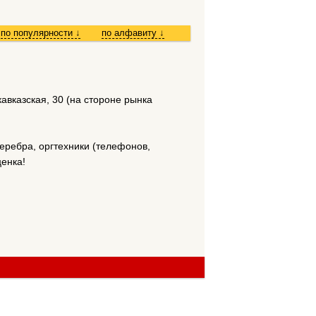
по популярности
↓
по алфавиту
↓
авказская, 30 (на стороне рынка
серебра, оргтехники (телефонов,
ценка!