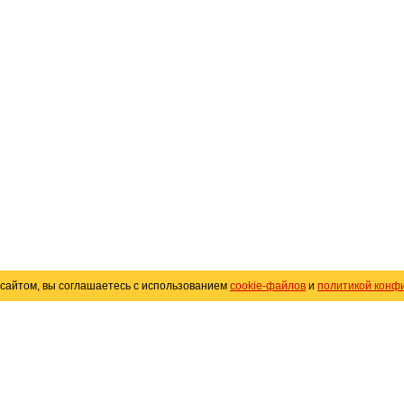
сайтом, вы соглашаетесь с использованием
cookie-файлов
и
политикой конф
«
Avto25.ru
»
Помощь
Размещение рекламы
R
Политика конфиденциальности
Поли