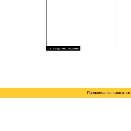
размещение рекламы
Продолжая пользоваться 
Карта сайта
© 2004–2026 Автомобильный портал Юга России 
Создание сайта
— WebElement.Ru