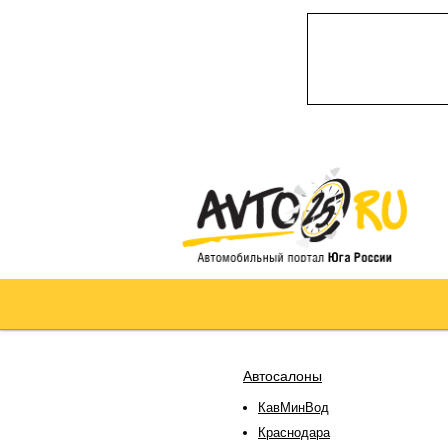
Автосалоны
КавМинВод
Краснодара