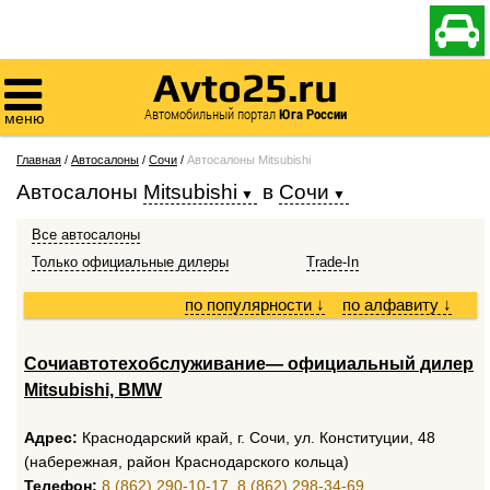

Avto25.ru

Автомобильный портал
Юга России
меню
Главная
/
Автосалоны
/
Сочи
/
Автосалоны Mitsubishi
Автосалоны
Mitsubishi
в
Сочи
Все автосалоны
Только официальные дилеры
Trade-In
по популярности
↓
по алфавиту
↓
Сочиавтотехобслуживание— официальный дилер
Mitsubishi, BMW
Адрес:
Краснодарский край, г. Сочи, ул. Конституции, 48
(набережная, район Краснодарского кольца)
Телефон:
8 (862) 290-10-17
,
8 (862) 298-34-69