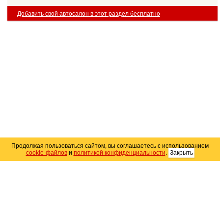
Добавить свой автосалон в этот раздел бесплатно
Продолжая пользоваться сайтом, вы соглашаетесь с использованием
cookie-файлов
и
политикой конфиденциальности
.
Закрыть
Карта сайта
© 2004–2026 Автомобильный портал Юга России
«
Avto25.ru
»
Помощь
Размещение рекламы
RSS
Контакты
Персональные данные