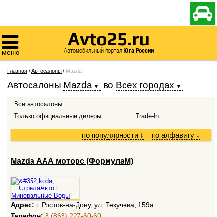

Avto25.ru

Автомобильный портал
Юга России
меню
Главная
/
Автосалоны
/
Mazda
Автосалоны
Mazda
во
Всех городах
Все автосалоны
Только официальные дилеры
Trade-In
по популярности
↓
по алфавиту
↓
Mazda ААА моторс (ФормулаМ)
Адрес:
г. Ростов-на-Дону, ул. Текучева, 159а
Телефон:
8 (863) 227-60-60