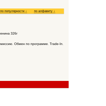
по популярности
↓
по алфавиту
↓
Ленина 326г
омиссию. Обмен по программе. Trade-In.