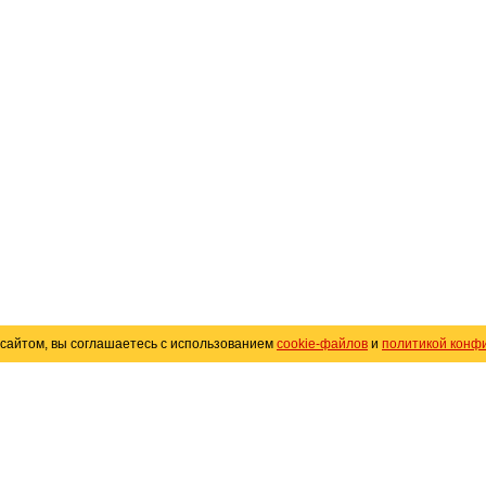
сайтом, вы соглашаетесь с использованием
cookie-файлов
и
политикой конф
«
Avto25.ru
»
Помощь
Размещение рекламы
R
Политика конфиденциальности
Поли