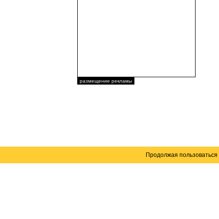
размещение рекламы
Продолжая пользоваться 
Карта сайта
© 2004–2026 Автомобильный портал Юга России 
Создание сайта
— WebElement.Ru