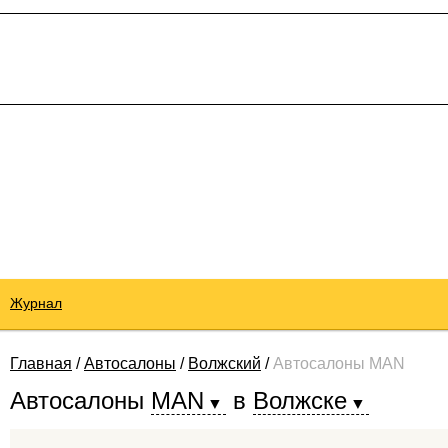
Журнал
Главная
/
Автосалоны
/
Волжский
/
Автосалоны MAN
Автосалоны
MAN
в
Волжске