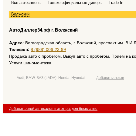
Все автосалоны
Только официальные дилеры
Trade-In
Волжский
АвтоДиллер34.рф г. Волжский
Адрес:
Волгоградская область, г. Волжский, проспект им. В.И.
Телефон:
8 (988) 006-23-99
Продажа авто с пробегом. Выкуп авто с пробегом. Прием на к
Услуги шиномонтажа.
Audi, BMW, ВАЗ (LADA), Honda, Hyundai
Добавить отзыв
Добавить свой автосалон в этот раздел бесплатно