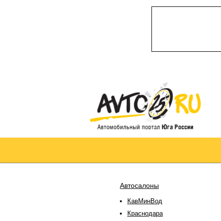
Автосалоны
КавМинВод
Краснодара