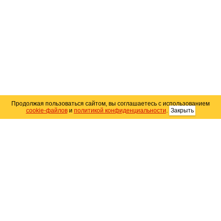
Продолжая пользоваться сайтом, вы соглашаетесь с использованием
cookie-файлов
и
политикой конфиденциальности
.
Закрыть
Карта сайта
© 2004–2026 Автомобильный портал Юга России
«
Avto25.ru
»
Помощь
Размещение рекламы
RSS
Контакты
Персональные данные
Политика конфиденциальности
Политика
использования Cookie
Создание сайта
— WebElement.Ru