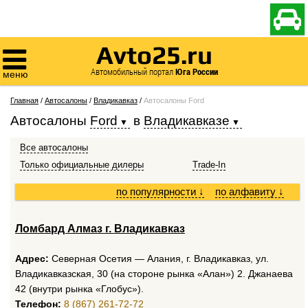

Avto25.ru

Автомобильный портал
Юга России
меню
Главная
/
Автосалоны
/
Владикавказ
/
Автосалоны Ford
Автосалоны
Ford
в
Владикавказе
Все автосалоны
Только официальные дилеры
Trade-In
по популярности
↓
по алфавиту
↓
Ломбард Алмаз г. Владикавказ
Адрес:
Северная Осетия — Алания, г. Владикавказ, ул.
Владикавказская, 30 (на стороне рынка «Алан») 2. Джанаева
42 (внутри рынка «Глобус»).
Телефон:
8 (867) 261-72-72