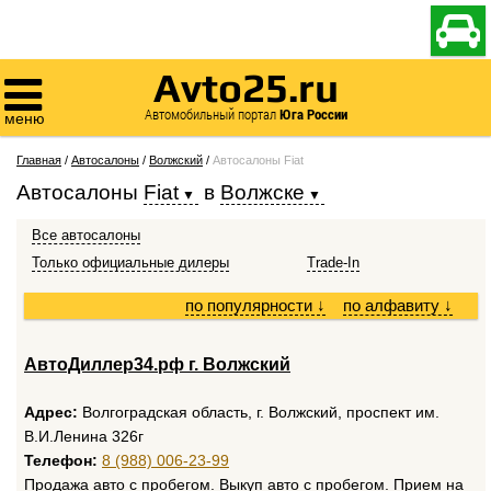

Avto25.ru

Автомобильный портал
Юга России
меню
Главная
/
Автосалоны
/
Волжский
/
Автосалоны Fiat
Автосалоны
Fiat
в
Волжске
Все автосалоны
Только официальные дилеры
Trade-In
по популярности
↓
по алфавиту
↓
АвтоДиллер34.рф г. Волжский
Адрес:
Волгоградская область, г. Волжский, проспект им.
В.И.Ленина 326г
Телефон:
8 (988) 006-23-99
Продажа авто с пробегом. Выкуп авто с пробегом. Прием на