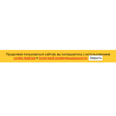
Продолжая пользоваться сайтом, вы соглашаетесь с использованием
cookie-файлов
и
политикой конфиденциальности
.
Закрыть
Карта сайта
© 2004–2026 Автомобильный портал Юга России
«
Avto25.ru
»
Помощь
Размещение рекламы
RSS
Контакты
Персональные данные
Политика конфиденциальности
Политика
использования Cookie
Создание сайта
— WebElement.Ru