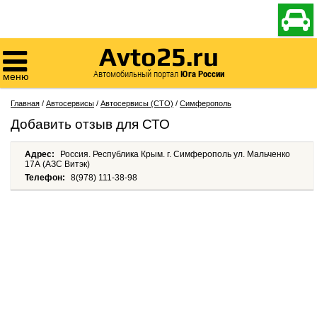

Avto25.ru

Автомобильный портал
Юга России
меню
Главная
/
Автосервисы
/
Автосервисы (СТО)
/
Симферополь
Добавить отзыв для СТО
Адрес:
Россия. Республика Крым. г. Симферополь ул. Мальченко
17А (АЗС Витэк)
Телефон:
8(978) 111-38-98