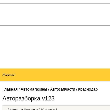
Журнал
Главная
/
Автомагазины
/
Автозапчасти
/
Краснодар
Авторазборка v123
Адрес:
ул. Комарова 21/1 корпус 3