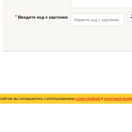
Введите код с картинки
сайтом, вы соглашаетесь с использованием
cookie-файлов
и
политикой конф
«
Avto25.ru
»
Помощь
Размещение рекламы
R
Политика конфиденциальности
Поли