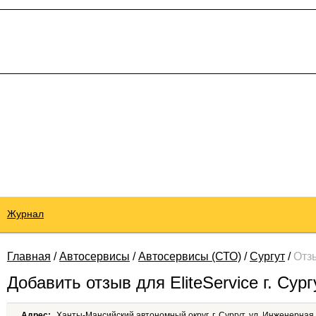
Журнал
Главная
/
Автосервисы
/
Автосервисы (СТО)
/
Сургут
/
Отз
Добавить отзыв для EliteService г. Сург
Адрес:
Ханты-Мансийский автономный округ, г. Сургут, ул. Инженерная д.