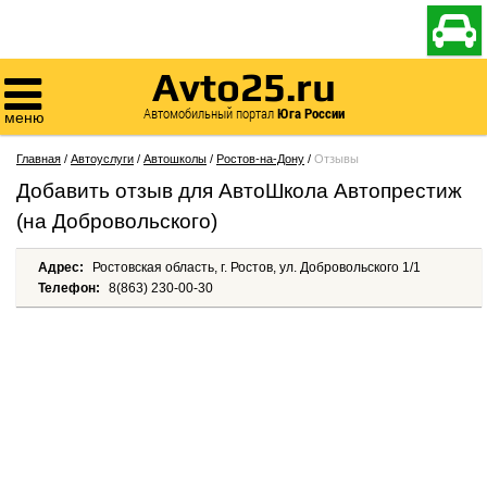

Avto25.ru

Автомобильный портал
Юга России
меню
Главная
/
Автоуслуги
/
Автошколы
/
Ростов-на-Дону
/
Отзывы
Добавить отзыв для АвтоШкола Автопрестиж
(на Добровольского)
Адрес:
Ростовская область, г. Ростов, ул. Добровольского 1/1
Телефон:
8(863) 230-00-30