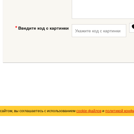
Введите код с картинки
сайтом, вы соглашаетесь с использованием
cookie-файлов
и
политикой конф
«
Avto25.ru
»
Помощь
Размещение рекламы
R