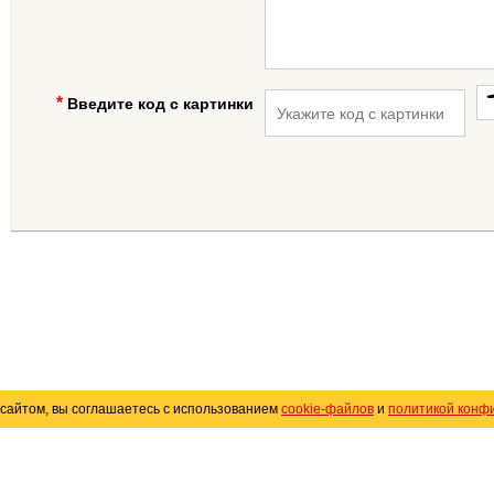
Введите код с картинки
сайтом, вы соглашаетесь с использованием
cookie-файлов
и
политикой конф
«
Avto25.ru
»
Помощь
Размещение рекламы
R