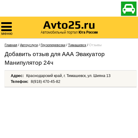

Avto25.ru

Автомобильный портал
Юга России
меню
Главная
/
Автоуслуги
/
Грузоперевозки
/
Тимашевск
/
Отзывы
Добавить отзыв для ААА Эвакуатор
Манипулятор 24ч
Адрес:
Краснодарский край, г. Тимашевск, ул. Шияна 13
Телефон:
8(918) 470-45-82