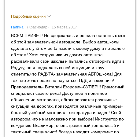
Подробные оценки
Галина
Краснодар
15 марта 2017
ВСЕМ ПРИВЕТ! Не сдержалась и решила оставить отзыв
об этой замечательной автошколе! Выбор автошколы
сделала с учётом её близости к моему дому и не жалею
об этом! Хотя сотрудники из других автошкол
расхваливали свои школы и пытались отговорить идти в
Радугу, но я поддалась своей интуиции и хочу
отметить,что РАДУГА- замечательная АВТОшкола! Для
тех, кто хочет реально научиться ПДД и вождению!
Преподаватель- Виталий Егорович-СУПЕР!!! Грамотный
специалист своего дела! Доступное и понятное
объяснение материала, обговариваются различные
ситуации на дорогах, приводятся различные примеры+
богатый учебный материал: литература и видео! Свой
автодром,что не маловажно при выборе! Инструктор по
вождению-Владимир, очень грамотный,теппеливый и
тактичный специалист! Всегда находит компромис по