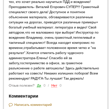
тех, кто хочет реально научиться ПДД и вождению!
Преподаватель- Виталий Егорович-СУПЕР!!! Грамотный
специалист своего дела! Доступное и понятное
объяснение материала, обговариваются различные
ситуации на дорогах, приводятся различные примеры+
богатый учебный материал: литература и видео! Свой
автодром,что не маловажно при выборе! Инструктор по
вождению-Владимир, очень грамотный,теппеливый и
тактичный специалист! Всегда находит компромис по
времени,отрабатывает положенное время четко и "на
результат".Хочется отметить работу чудесного
админестратора-Елены! Спасибо ей за
заботу,гостеприимство в офисе, за грамотное
разъяснение о работе автошколы! Здесь действительно
работают на совесть! Никаких излишних поборов! Всем
рекомендую! РАДУГА-Ты лучшая! Так держать!
Отзыв полезен?
Да
0
/
Нет
0
Комментарии
Написать комментарий