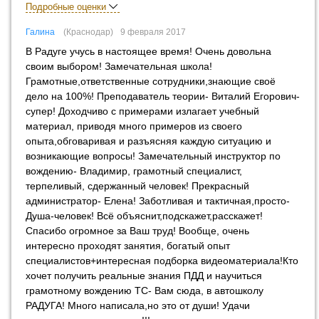
Подробные оценки
Галина
Краснодар
9 февраля 2017
В Радуге учусь в настоящее время! Очень довольна
своим выбором! Замечательная школа!
Грамотные,ответственные сотрудники,знающие своё
дело на 100%! Преподаватель теории- Виталий Егорович-
супер! Доходчиво с примерами излагает учебный
материал, приводя много примеров из своего
опыта,обговаривая и разъясняя каждую ситуацию и
возникающие вопросы! Замечательный инструктор по
вождению- Владимир, грамотный специалист,
терпеливый, сдержанный человек! Прекрасный
администратор- Елена! Заботливая и тактичная,просто-
Душа-человек! Всё объяснит,подскажет,расскажет!
Спасибо огромное за Ваш труд! Вообще, очень
интересно проходят занятия, богатый опыт
специалистов+интересная подборка видеоматериала!Кто
хочет получить реальные знания ПДД и научиться
грамотному вождению ТС- Вам сюда, в автошколу
РАДУГА! Много написала,но это от души! Удачи