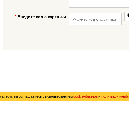
Введите код с картинки
сайтом, вы соглашаетесь с использованием
cookie-файлов
и
политикой конф
«
Avto25.ru
»
Помощь
Размещение рекламы
R
Политика конфиденциальности
Поли