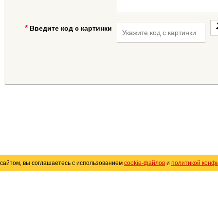
Введите код с картинки
сайтом, вы соглашаетесь с использованием
cookie-файлов
и
политикой конф
«
Avto25.ru
»
Помощь
Размещение рекламы
R
Политика конфиденциальности
Поли