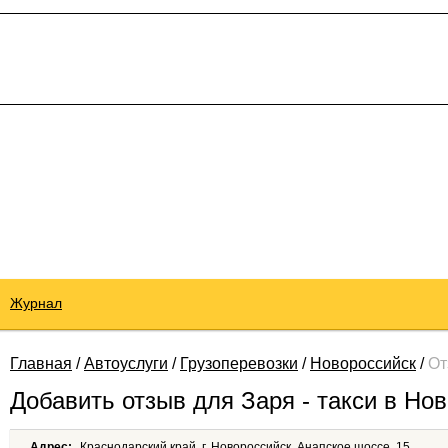
Журнал
Главная
/
Автоуслуги
/
Грузоперевозки
/
Новороссийск
/
От
Добавить отзыв для Заря - такси в Но
Адрес:
Краснодарский край, г. Новороссийск, Анапское шоссе, 15