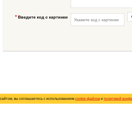
Введите код с картинки
сайтом, вы соглашаетесь с использованием
cookie-файлов
и
политикой конф
«
Avto25.ru
»
Помощь
Размещение рекламы
R
Политика конфиденциальности
Поли