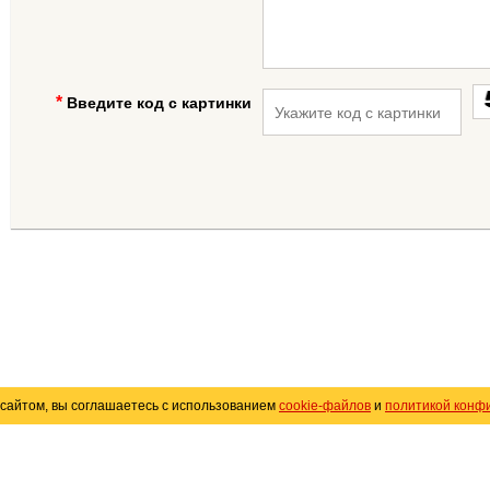
Введите код с картинки
сайтом, вы соглашаетесь с использованием
cookie-файлов
и
политикой конф
«
Avto25.ru
»
Помощь
Размещение рекламы
R