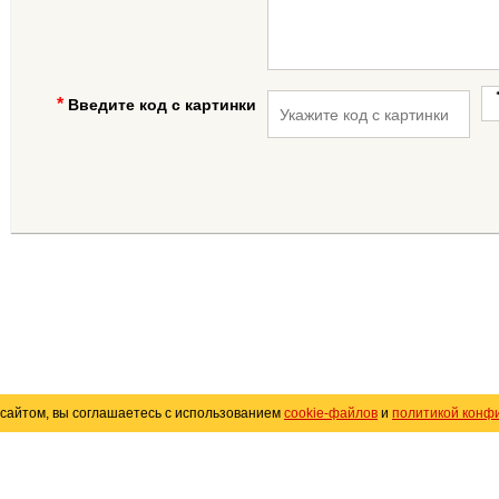
Введите код с картинки
сайтом, вы соглашаетесь с использованием
cookie-файлов
и
политикой конф
«
Avto25.ru
»
Помощь
Размещение рекламы
R