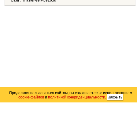
Сайт:
master-service26.ru
Карта сайта
Продолжая пользоваться сайтом, вы соглашаетесь с использованием
cookie-файлов
и
политикой конфиденциальности
.
Закрыть
© 2004–2026 Автомобильный портал Юга России
«
Avto25.ru
»
Помощь
Размещение рекламы
RSS
Контакты
Персональные данные
Политика конфиденциальности
Политика
использования Cookie