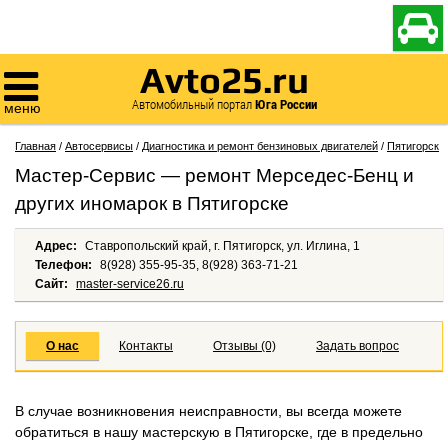

Avto25.ru

Автомобильный портал
Юга России
меню
Главная
/
Автосервисы
/
Диагностика и ремонт бензиновых двигателей
/
Пятигорск
Мастер-Сервис — ремонт Мерседес-Бенц и
других иномарок в Пятигорске
Адрес:
Ставропольский край, г. Пятигорск, ул. Иглина, 1
Телефон:
8(928) 355-95-35, 8(928) 363-71-21
Сайт:
master-service26.ru
О нас
Контакты
Отзывы (0)
Задать вопрос
В случае возникновения неисправности, вы всегда можете
обратиться в нашу мастерскую в Пятигорске, где в предельно