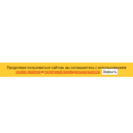
Продолжая пользоваться сайтом, вы соглашаетесь с использованием
cookie-файлов
и
политикой конфиденциальности
.
Закрыть
Карта сайта
© 2004–2026 Автомобильный портал Юга России
«
Avto25.ru
»
Помощь
Размещение рекламы
RSS
Контакты
Персональные данные
Политика конфиденциальности
Политика
использования Cookie
Создание сайта
— WebElement.Ru