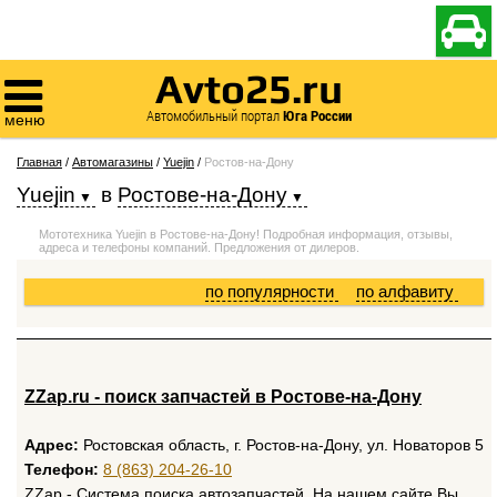

Avto25.ru

Автомобильный портал
Юга России
меню
Главная
/
Автомагазины
/
Yuejin
/
Ростов-на-Дону
Yuejin
в
Ростове-на-Дону
Мототехника Yuejin в Ростове-на-Дону! Подробная информация, отзывы,
адреса и телефоны компаний. Предложения от дилеров.
по популярности
по алфавиту
ZZap.ru - поиск запчастей в Ростове-на-Дону
Адрес:
Ростовская область, г. Ростов-на-Дону, ул. Новаторов 5
Телефон:
8 (863) 204-26-10
ZZap - Система поиска автозапчастей. На нашем сайте Вы