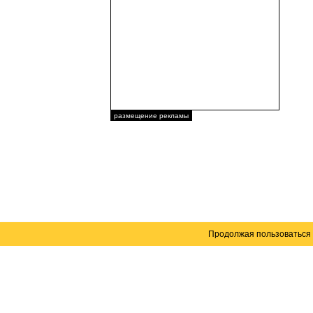
размещение рекламы
Продолжая пользоваться 
Карта сайта
© 2004–2026 Автомобильный портал Юга России 
Создание сайта
— WebElement.Ru