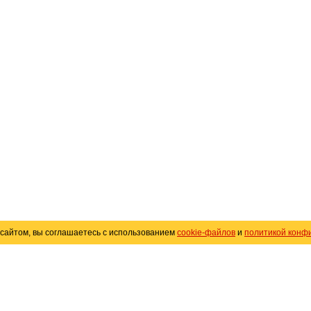
сайтом, вы соглашаетесь с использованием
cookie-файлов
и
политикой конф
«
Avto25.ru
»
Помощь
Размещение рекламы
R
Политика конфиденциальности
Поли