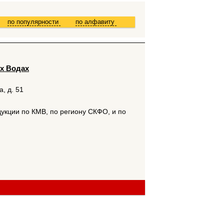
по популярности
по алфавиту
х Водах
, д. 51
кции по КМВ, по региону СКФО, и по