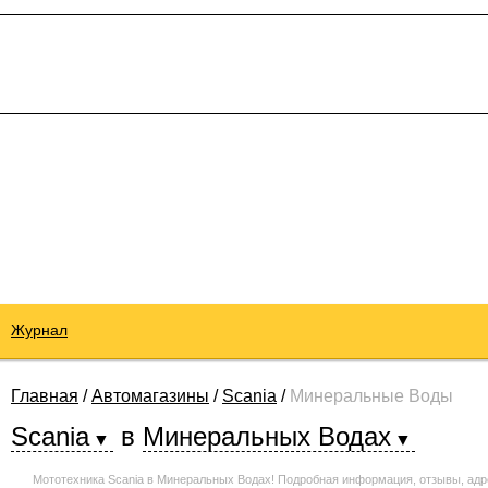
Журнал
Главная
/
Автомагазины
/
Scania
/
Минеральные Воды
Scania
в
Минеральных Водах
Мототехника Scania в Минеральных Водах! Подробная информация, отзывы, адр