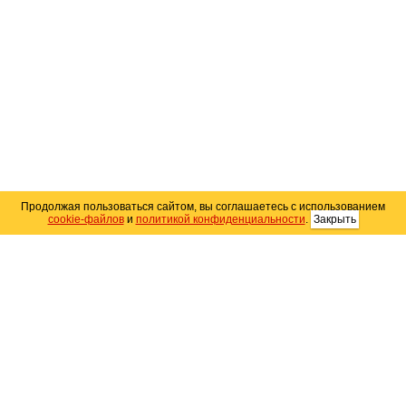
Продолжая пользоваться сайтом, вы соглашаетесь с использованием
cookie-файлов
и
политикой конфиденциальности
.
Закрыть
Карта сайта
© 2004–2026 Автомобильный портал Юга России
«
Avto25.ru
»
Помощь
Размещение рекламы
RSS
Контакты
Персональные данные
Политика конфиденциальности
Политика
использования Cookie
Создание сайта
— WebElement.Ru