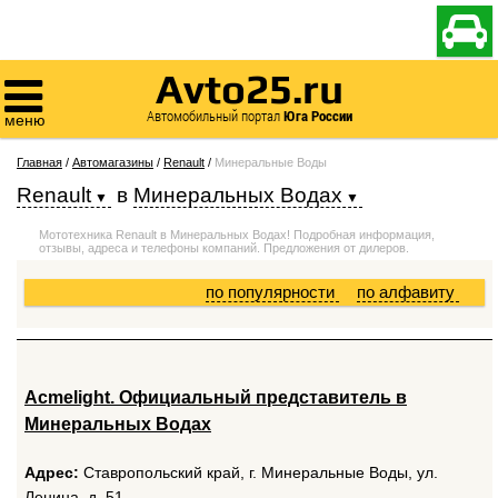

Avto25.ru

Автомобильный портал
Юга России
меню
Главная
/
Автомагазины
/
Renault
/
Минеральные Воды
Renault
в
Минеральных Водах
Мототехника Renault в Минеральных Водах! Подробная информация,
отзывы, адреса и телефоны компаний. Предложения от дилеров.
по популярности
по алфавиту
Acmelight. Официальный представитель в
Минеральных Водах
Адрес:
Ставропольский край, г. Минеральные Воды, ул.
Ленина, д. 51