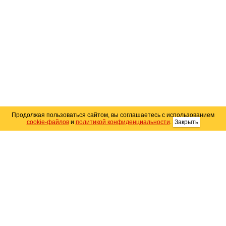
Продолжая пользоваться сайтом, вы соглашаетесь с использованием
cookie-файлов
и
политикой конфиденциальности
.
Закрыть
Карта сайта
© 2004–2026 Автомобильный портал Юга России
«
Avto25.ru
»
Помощь
Размещение рекламы
RSS
Контакты
Персональные данные
Политика конфиденциальности
Политика
использования Cookie
Создание сайта
— WebElement.Ru