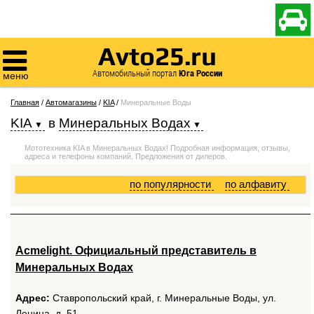

Avto25.ru

Автомобильный портал
Юга России
меню
Главная
/
Автомагазины
/
KIA
/
Минеральные Воды
KIA
в
Минеральных Водах
Мототехника KIA в Минеральных Водах! Подробная информация, отзывы,
адреса и телефоны компаний. Предложения от дилеров.
по популярности
по алфавиту
Acmelight. Официальный представитель в
Минеральных Водах
Адрес:
Ставропольский край, г. Минеральные Воды, ул.
Ленина, д. 51