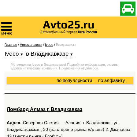

Avto25.ru

Автомобильный портал
Юга России
меню
Главная
/
Автомагазины
/
Iveco
/
Владикавказ
Iveco
в
Владикавказе
Мототехника Iveco в Владикавказе! Подробная информация, отзывы,
адреса и телефоны компаний. Предложения от дилеров.
по популярности
по алфавиту
Ломбард Алмаз г. Владикавказ
Адрес:
Северная Осетия — Алания, г. Владикавказ, ул.
Владикавказская, 30 (на стороне рынка «Алан») 2. Джанаева
42 (внутри рынка «Глобус»).