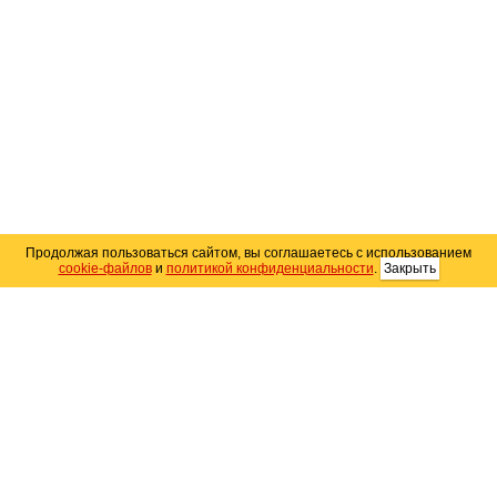
Продолжая пользоваться сайтом, вы соглашаетесь с использованием
cookie-файлов
и
политикой конфиденциальности
.
Закрыть
Карта сайта
© 2004–2026 Автомобильный портал Юга России
«
Avto25.ru
»
Помощь
Размещение рекламы
RSS
Контакты
Персональные данные
Политика конфиденциальности
Политика
использования Cookie
Создание сайта
— WebElement.Ru