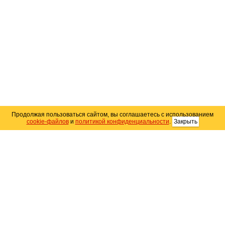
Продолжая пользоваться сайтом, вы соглашаетесь с использованием
cookie-файлов
и
политикой конфиденциальности
.
Закрыть
Карта сайта
© 2004–2026 Автомобильный портал Юга России
«
Avto25.ru
»
Помощь
Размещение рекламы
RSS
Контакты
Персональные данные
Политика конфиденциальности
Политика
использования Cookie
Создание сайта
— WebElement.Ru