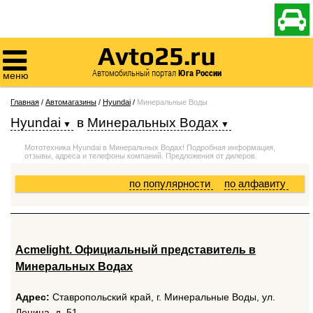

Avto25.ru

Автомобильный портал
Юга России
меню
Главная
/
Автомагазины
/
Hyundai
/
Минеральные Воды
Hyundai
в
Минеральных Водах
Мототехника Hyundai в Минеральных Водах! Подробная информация,
отзывы, адреса и телефоны компаний. Предложения от дилеров.
по популярности
по алфавиту
Acmelight. Официальный представитель в
Минеральных Водах
Адрес:
Ставропольский край, г. Минеральные Воды, ул.
Ленина, д. 51