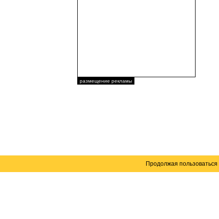
размещение рекламы
Продолжая пользоваться 
Карта сайта
© 2004–2026 Автомобильный портал Юга России 
Создание сайта
— WebElement.Ru