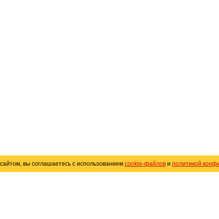
сайтом, вы соглашаетесь с использованием
cookie-файлов
и
политикой конф
«
Avto25.ru
»
Помощь
Размещение рекламы
R
Политика конфиденциальности
Поли