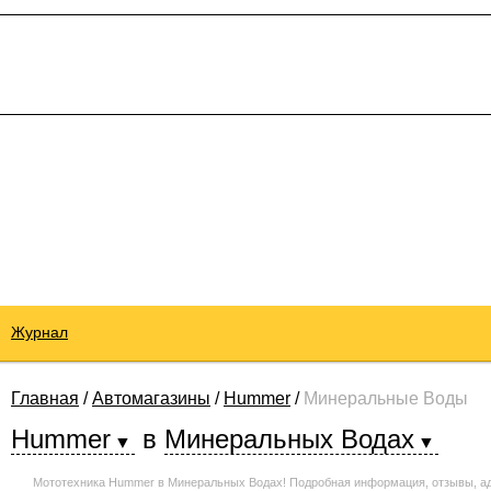
Журнал
Главная
/
Автомагазины
/
Hummer
/
Минеральные Воды
Hummer
в
Минеральных Водах
Мототехника Hummer в Минеральных Водах! Подробная информация, отзывы, ад