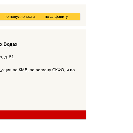
по популярности
по алфавиту
х Водах
, д. 51
кции по КМВ, по региону СКФО, и по