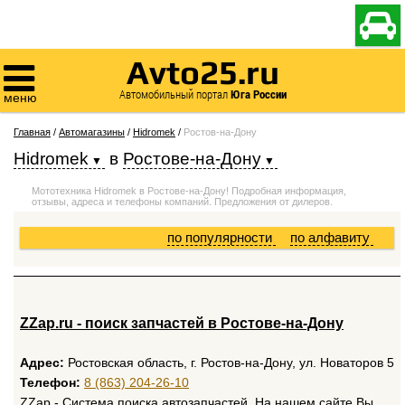

Avto25.ru

Автомобильный портал
Юга России
меню
Главная
/
Автомагазины
/
Hidromek
/
Ростов-на-Дону
Hidromek
в
Ростове-на-Дону
Мототехника Hidromek в Ростове-на-Дону! Подробная информация,
отзывы, адреса и телефоны компаний. Предложения от дилеров.
по популярности
по алфавиту
ZZap.ru - поиск запчастей в Ростове-на-Дону
Адрес:
Ростовская область, г. Ростов-на-Дону, ул. Новаторов 5
Телефон:
8 (863) 204-26-10
ZZap - Система поиска автозапчастей. На нашем сайте Вы