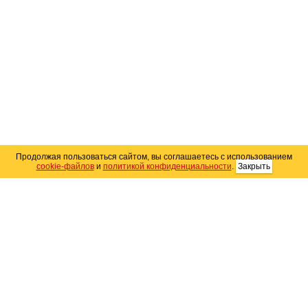
Продолжая пользоваться сайтом, вы соглашаетесь с использованием
cookie-файлов
и
политикой конфиденциальности
.
Закрыть
Карта сайта
© 2004–2026 Автомобильный портал Юга России
«
Avto25.ru
»
Помощь
Размещение рекламы
RSS
Контакты
Персональные данные
Политика конфиденциальности
Политика
использования Cookie
Создание сайта
— WebElement.Ru