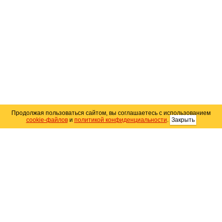
Продолжая пользоваться сайтом, вы соглашаетесь с использованием
cookie-файлов
и
политикой конфиденциальности
.
Закрыть
Карта сайта
© 2004–2026 Автомобильный портал Юга России
«
Avto25.ru
»
Помощь
Размещение рекламы
RSS
Контакты
Персональные данные
Политика конфиденциальности
Политика
использования Cookie
Создание сайта
— WebElement.Ru