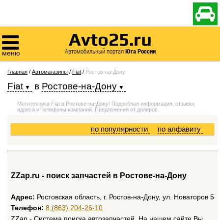

Avto25.ru

Автомобильный портал
Юга России
меню
Главная
/
Автомагазины
/
Fiat
/
Ростов-на-Дону
Fiat
в
Ростове-на-Дону
Мототехника Fiat в Ростове-на-Дону! Подробная информация, отзывы,
адреса и телефоны компаний. Предложения от дилеров.
по популярности
по алфавиту
ZZap.ru - поиск запчастей в Ростове-на-Дону
Адрес:
Ростовская область, г. Ростов-на-Дону, ул. Новаторов 5
Телефон:
8 (863) 204-26-10
ZZap - Система поиска автозапчастей. На нашем сайте Вы