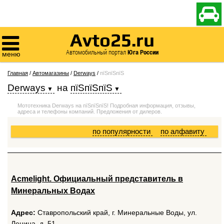

Avto25.ru

Автомобильный портал
Юга России
меню
Главная
/
Автомагазины
/
Derways
/
пїЅпїЅпїЅ
Derways
на
пїЅпїЅпїЅ
Мототехника Derways на пїЅпїЅпїЅ! Подробная информация, отзывы,
адреса и телефоны компаний. Предложения от дилеров.
по популярности
по алфавиту
Acmelight. Официальный представитель в
Минеральных Водах
Адрес:
Ставропольский край, г. Минеральные Воды, ул.
Ленина, д. 51