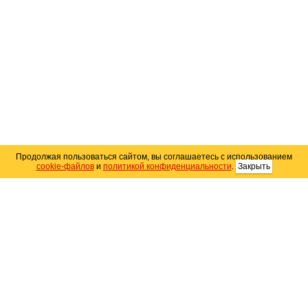
Продолжая пользоваться сайтом, вы соглашаетесь с использованием
cookie-файлов
и
политикой конфиденциальности
.
Закрыть
Карта сайта
© 2004–2026 Автомобильный портал Юга России
«
Avto25.ru
»
Помощь
Размещение рекламы
RSS
Контакты
Персональные данные
Политика конфиденциальности
Политика
использования Cookie
Создание сайта
— WebElement.Ru