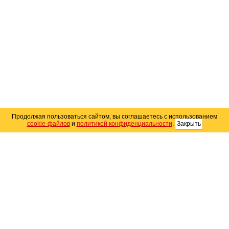
Продолжая пользоваться сайтом, вы соглашаетесь с использованием
cookie-файлов
и
политикой конфиденциальности
.
Закрыть
Карта сайта
© 2004–2026 Автомобильный портал Юга России
«
Avto25.ru
»
Помощь
Размещение рекламы
RSS
Контакты
Персональные данные
Политика конфиденциальности
Политика
использования Cookie
Создание сайта
— WebElement.Ru