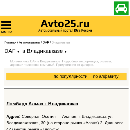

Avto25.ru

Автомобильный портал
Юга России
меню
Главная
/
Автомагазины
/
DAF
/
Владикавказ
DAF
в
Владикавказе
Мототехника DAF в Владикавказе! Подробная информация, отзывы,
адреса и телефоны компаний. Предложения от дилеров.
по популярности
по алфавиту
Ломбард Алмаз г. Владикавказ
Адрес:
Северная Осетия — Алания, г. Владикавказ, ул.
Владикавказская, 30 (на стороне рынка «Алан») 2. Джанаева
42 (внутри рынка «Глобус»).