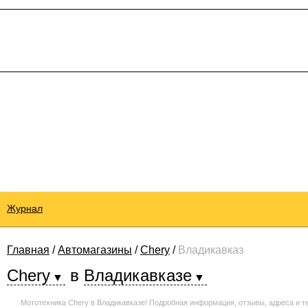
Журнал
Главная
/
Автомагазины
/
Chery
/
Владикавказ
Chery
в
Владикавказе
Мототехника Chery в Владикавказе! Подробная информация, отзывы, адреса и 