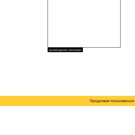
размещение рекламы
Продолжая пользоваться 
Карта сайта
© 2004–2026 Автомобильный портал Юга России 
Создание сайта
— WebElement.Ru