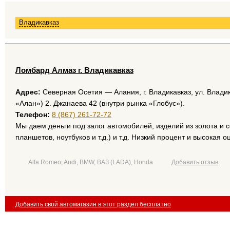
Владикавказ
Ломбард Алмаз г. Владикавказ
Адрес:
Северная Осетия — Алания, г. Владикавказ, ул. Владик
«Алан») 2. Джанаева 42 (внутри рынка «Глобус»).
Телефон:
8 (867) 261-72-72
Мы даем деньги под залог автомобилей, изделий из золота и 
планшетов, ноутбуков и т.д.) и т.д. Низкий процент и высокая о
Alfa Romeo, Audi, BMW, ВАЗ (LADA), Honda
Добавить отзыв
Добавить свой автомагазин в этот раздел бесплатно