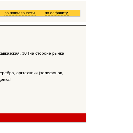
по популярности
по алфавиту
авказская, 30 (на стороне рынка
серебра, оргтехники (телефонов,
ценка!