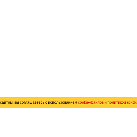
сайтом, вы соглашаетесь с использованием
cookie-файлов
и
политикой конф
«
Avto25.ru
»
Помощь
Размещение рекламы
R
Политика конфиденциальности
Поли