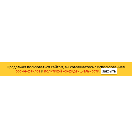
Продолжая пользоваться сайтом, вы соглашаетесь с использованием
cookie-файлов
и
политикой конфиденциальности
.
Закрыть
Карта сайта
© 2004–2026 Автомобильный портал Юга России
«
Avto25.ru
»
Помощь
Размещение рекламы
RSS
Контакты
Персональные данные
Политика конфиденциальности
Политика
использования Cookie
Создание сайта
— WebElement.Ru