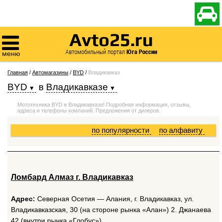

Avto25.ru

Автомобильный портал
Юга России
меню
Главная
/
Автомагазины
/
BYD
/
Владикавказ
BYD
в
Владикавказе
Мототехника BYD в Владикавказе! Подробная информация, отзывы,
адреса и телефоны компаний. Предложения от дилеров.
по популярности
по алфавиту
Ломбард Алмаз г. Владикавказ
Адрес:
Северная Осетия — Алания, г. Владикавказ, ул.
Владикавказская, 30 (на стороне рынка «Алан») 2. Джанаева
42 (внутри рынка «Глобус»).